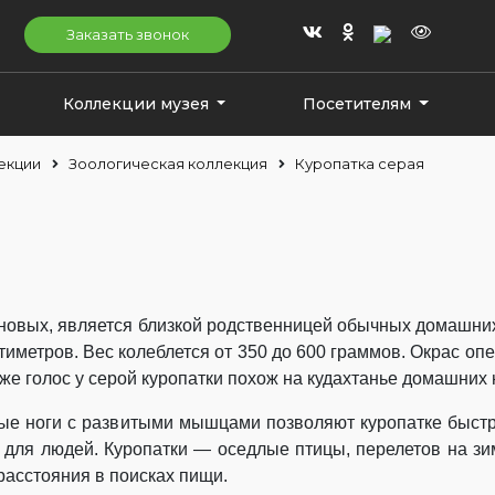
Заказать звонок
Коллекции музея
Посетителям
екции
Зоологическая коллекция
Куропатка серая
овых, является близкой родственницей обычных домашних к
иметров. Вес колеблется от 350 до 600 граммов. Окрас оп
Даже голос у серой куропатки похож на кудахтанье домашних 
ные ноги с развитыми мышцами позволяют куропатке быстро
ой для людей. Куропатки — оседлые птицы, перелетов на з
расстояния в поисках пищи.