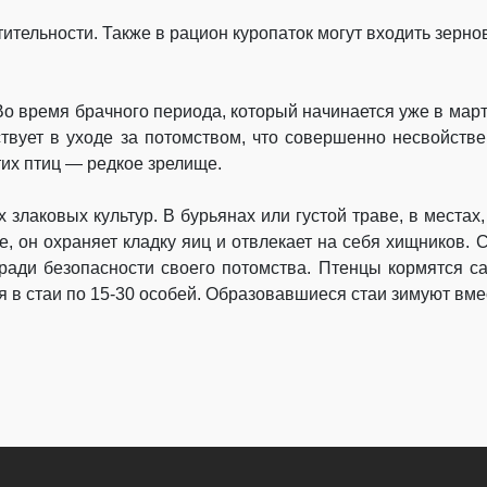
тельности. Также в рацион куропаток могут входить зерно
о время брачного периода, который начинается уже в марте,
ствует в уходе за потомством, что совершенно несвойств
тих птиц — редкое зрелище.
х злаковых культур. В бурьянах или густой траве, в места
е, он охраняет кладку яиц и отвлекает на себя хищников
 ради безопасности своего потомства. Птенцы кормятся 
я в стаи по 15-30 особей. Образовавшиеся стаи зимуют вме