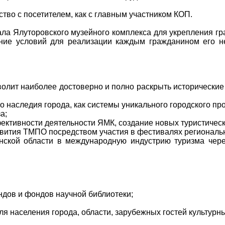
тво с посетителем, как с главным участником КОП.
ла Ялуторовского музейного комплекса для укрепления гр
ание условий для реализации каждым гражданином его 
волит наиболее достоверно и полно раскрыть исторически
о наследия города, как системы уникального городского пр
а;
ктивности деятельности ЯМК, создание новых туристическ
вития ТМПО посредством участия в фестивалях региональн
ской области в международную индустрию туризма чер
ндов и фондов научной библиотеки;
ля населения города, области, зарубежных гостей культурн