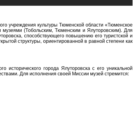
ого учреждения культуры Тюменской области «Тюменское
и музеями (Тобольским, Тюменским и Ялуторовским). Для
уторовска, способствующего повышению его туристской и
ткрытой структуры, ориентированной в равной степени как
го исторического города Ялуторовска с его уникальной
ествами. Для исполнения своей Миссии музей стремится: