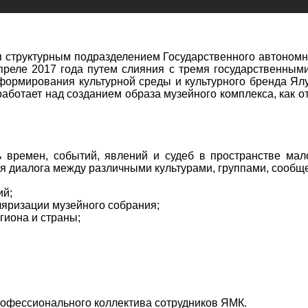
 структурным подразделением Государственного автономн
преле 2017 года путем слияния с тремя государственным
формирования культурной среды и культурного бренда Ял
ботает над созданием образа музейного комплекса, как о
 времен, событий, явлений и судеб в пространстве мало
ля диалога между различными культурами, группами, сообщ
ий;
ляризации музейного собрания;
гиона и страны;
рофессионального коллектива сотрудников ЯМК.