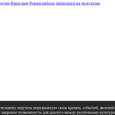
ентам
Взрослым
Режим работы
Записаться на экскурсию
человеку ощутить неразрывную связь времен, событий, явлений 
ет широкие возможности для диалога между различными культур