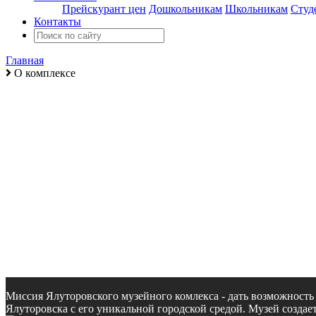
Прейскурант цен
Дошкольникам
Школьникам
Студ
Контакты
Главная
О комплексе
О музейном комплексе
Миссия Ялуторовского музейного комлекса - дать возможность 
Ялуторовска с его уникальной городской средой. Музей созда